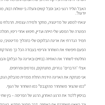
האבל הוליד רגעי כאב וסבל קשים והעלה בי שאלות רבות, מ
יודעת”.
יצאתי למסע של מדיטציה, מחקר ולמידה עצמית. תרגלתי נוכח
המטרה של המסע שלי הייתה ועדיין, חיפוש אחרי ריפוי, חמלה 
תמיד הגדרתי את אריגת הבלוקים שלי כתהליך מדיטטיבי, טיפ
הפעם חיפשתי את השחרור והריפוי בעבודה הכל כך מהודקת 
החלטתי לשחרר את האחיזה (בחיים ובאריגה על הבלוק) וה
אצלי ״הדברים״ נגזרים, מתנתקים, נפרמים ומרחפים.
אני מנתקת את האריגה הידנית התלת ממדית מהבלוק הגס,
“כמו שהציור משתחרר מהקנבס” כמו השחרור של הגוף.
בניסיון ללכוד את הרגע האחרון, הרגע של הפרימה – בין שתי ז
וכך כשאני משחררת את האחיזה, דרך מסגור מחדש, העבודה